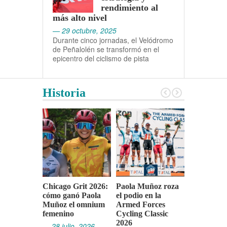
rendimiento al
más alto nivel
— 29 octubre, 2025
Durante cinco jornadas, el Velódromo
de Peñalolén se transformó en el
epicentro del ciclismo de pista
Historia
Chicago Grit 2026:
Paola Muñoz roza
Panameric
cómo ganó Paola
el podio en la
Junior de 
Muñoz el omnium
Armed Forces
de Pista 20
femenino
Cycling Classic
conquista e
2026
lugar del 
— 28 julio, 2026