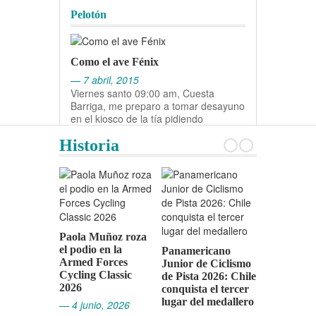
Pelotón
Como el ave Fénix
— 7 abril, 2015
Viernes santo 09:00 am, Cuesta
Barriga, me preparo a tomar desayuno
en el kiosco de la tía pidiendo
Historia
Vicente Ro
Giro d’Ital
Paola Muñoz roza
— 4 mayo,
el podio en la
Panamericano
Armed Forces
Junior de Ciclismo
Cycling Classic
de Pista 2026: Chile
2026
conquista el tercer
lugar del medallero
— 4 junio, 2026