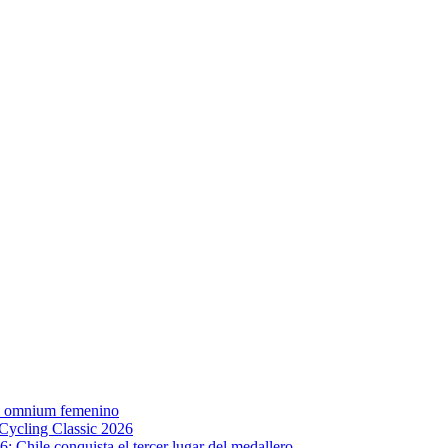
el omnium femenino
 Cycling Classic 2026
 Chile conquista el tercer lugar del medallero