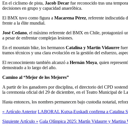
En el ciclismo de pista,
Jacob Decar
fue reconocido tras una tempora
decisiones en grupo y capacidad anaeróbica.
El BMX tuvo como figura a
Macarena Pérez
, referente indiscutida
frente a la élite mundial.
José Cedano
, el máximo referente del BMX en Chile, protagonizó una
a pesar de enfrentar complejas lesiones.
En el mountain bike, los hermanos
Catalina y Martín Vidaurre
fuer
tramos técnicos y una clara evolución en la gestión del esfuerzo, as
El reconocimiento también alcanzó a
Hernán Moya
, quien represent
demostrado a lo largo del año.
Camino al “Mejor de los Mejores”
A partir de los ganadores por disciplina, el directorio del CPD soste
la ceremonia oficial del 29 de diciembre, en el Teatro Municipal de L
Hasta entonces, los nombres permanecen bajo custodia notarial, reforza
« Artículo Anterior
LABORAL Kutxa-Euskadi confirma a Catalina So
Siguiente Artículo »
Gala Olímpica 2025: Martín Vidaurre y Martina We