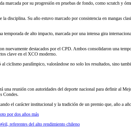
da marcada por su progresión en pruebas de fondo, como scratch y ómn
 de la disciplina. Su año estuvo marcado por consistencia en mangas clasi
 temporada de alto impacto, marcada por una intensa gira internacional 
on nuevamente destacados por el CPD. Ambos consolidaron una tempora
pectos clave en el XCO moderno.
ó al ciclismo paralímpico, valorándose no solo los resultados, sino tam
ndrá una reunión con autoridades del deporte nacional para definir al M
as Condes.
ndo el carácter institucional y la tradición de un premio que, año a año,
to por dos años más
il, referentes del alto rendimiento chileno