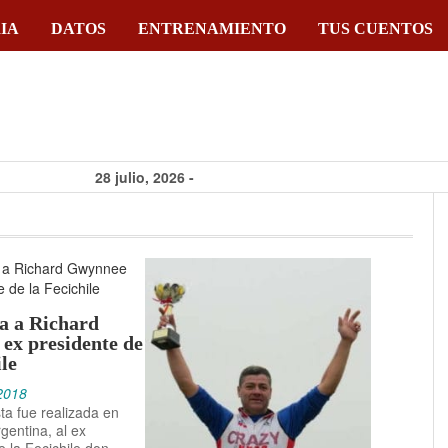
IA
DATOS
ENTRENAMIENTO
TUS CUENTOS
28 julio, 2026 -
Chicago Grit 2026:
cómo ganó Paola
Muñoz el omnium
femenino
a a Richard
4 junio, 2026 -
ex presidente de
Paola Muñoz roza
ile
el podio en la
2018
sta fue realizada en
Armed Forces
gentina, al ex
Cycling Classic