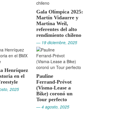
Gala Olímpica 2025:
Martín Vidaurre y
Martina Weil,
referentes del alto
rendimiento chileno
— 19 diciembre, 2025
na Henríquez
storia en el
Pauline
eestyle
Ferrand‑Prévot
(Visma‑Lease a
osto, 2025
Bike) coronó un
Tour perfecto
— 4 agosto, 2025