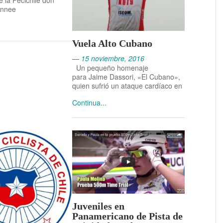
e la Fecichile don
ynnee
2026
16 mayo, 2026 -
Vuela Alto Cubano
Panamericano
— 15 noviembre, 2016
Junior de Ciclismo
Un pequeño homenaje
de Pista 2026:
para Jaime Dassori, «El Cubano»,
quien sufrió un ataque cardíaco en
Chile conquista el
Continua...
tercer lugar del
medallero
Juveniles en
Panamericano de Pista de