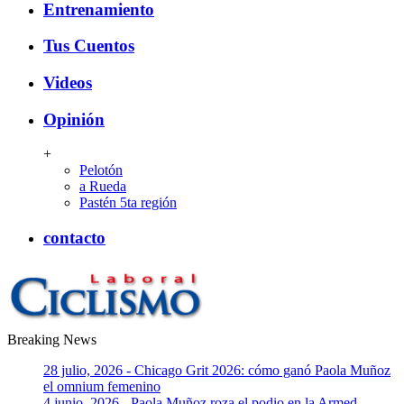
Entrenamiento
Tus Cuentos
Videos
Opinión
+
Pelotón
a Rueda
Pastén 5ta región
contacto
Breaking News
CiclismoLaboral
28 julio, 2026 - Chicago Grit 2026: cómo ganó Paola Muñoz
el omnium femenino
4 junio, 2026 - Paola Muñoz roza el podio en la Armed