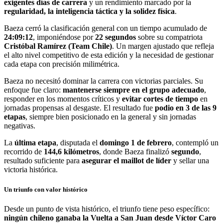
exigentes días de carrera
y un rendimiento marcado por la
regularidad, la inteligencia táctica y la solidez física
.
Baeza cerró la clasificación general con un tiempo acumulado de
24:09:12
, imponiéndose por
22 segundos
sobre su compatriota
Cristóbal Ramírez (Team Chile)
. Un margen ajustado que refleja
el alto nivel competitivo de esta edición y la necesidad de gestionar
cada etapa con precisión milimétrica.
Baeza no necesitó dominar la carrera con victorias parciales. Su
enfoque fue claro:
mantenerse siempre en el grupo adecuado
,
responder en los momentos críticos y
evitar cortes de tiempo
en
jornadas propensas al desgaste. El resultado fue
podio en 3 de las 9
etapas
, siempre bien posicionado en la general y sin jornadas
negativas.
La
última etapa
, disputada el
domingo 1 de febrero
, contempló un
recorrido de
144,6 kilómetros
, donde Baeza finalizó
segundo
,
resultado suficiente para
asegurar el maillot de líder
y sellar una
victoria histórica.
Un triunfo con valor histórico
Desde un punto de vista histórico, el triunfo tiene peso específico:
ningún chileno ganaba la Vuelta a San Juan desde Víctor Caro