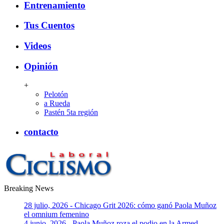
Entrenamiento
Tus Cuentos
Videos
Opinión
+
Pelotón
a Rueda
Pastén 5ta región
contacto
Breaking News
CiclismoLaboral
28 julio, 2026 - Chicago Grit 2026: cómo ganó Paola Muñoz
el omnium femenino
4 junio, 2026 - Paola Muñoz roza el podio en la Armed