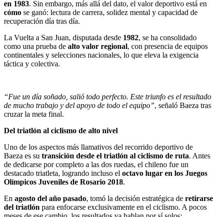
en 1983
. Sin embargo, más allá del dato, el valor deportivo está en
cómo
se ganó: lectura de carrera, solidez mental y capacidad de
recuperación día tras día.
La Vuelta a San Juan, disputada desde
1982
, se ha consolidado
como una prueba de
alto valor regional
, con presencia de equipos
continentales y selecciones nacionales, lo que eleva la exigencia
táctica y colectiva.
“Fue un día soñado, salió todo perfecto. Este triunfo es el resultado
de mucho trabajo y del apoyo de todo el equipo”
, señaló Baeza tras
cruzar la meta final.
Del triatlón al ciclismo de alto nivel
Uno de los aspectos más llamativos del recorrido deportivo de
Baeza es su
transición desde el triatlón al ciclismo de ruta
. Antes
de dedicarse por completo a las dos ruedas, el chileno fue un
destacado triatleta, logrando incluso el
octavo lugar en los Juegos
Olímpicos Juveniles de Rosario 2018
.
En
agosto del año pasado
, tomó la decisión estratégica de
retirarse
del triatlón
para enfocarse exclusivamente en el ciclismo. A pocos
meses de ese cambio, los resultados ya hablan por sí solos: