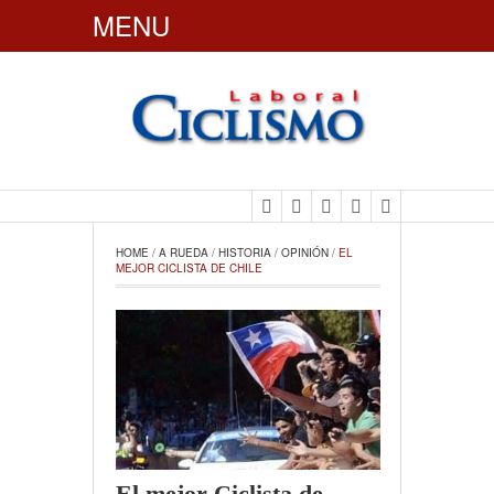
MENU
CiclismoLaboral
HOME
 / 
A RUEDA
 / 
HISTORIA
 / 
OPINIÓN
 / 
EL 
MEJOR CICLISTA DE CHILE
El mejor Ciclista de