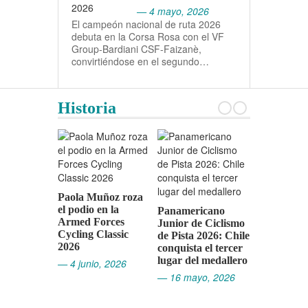
— 4 mayo, 2026
El campeón nacional de ruta 2026
debuta en la Corsa Rosa con el VF
Group-Bardiani CSF-Faizanè,
convirtiéndose en el segundo…
Historia
Vicente Ro
Giro d’Ital
Paola Muñoz roza
— 4 mayo,
el podio en la
Panamericano
Armed Forces
Junior de Ciclismo
Cycling Classic
de Pista 2026: Chile
2026
conquista el tercer
lugar del medallero
— 4 junio, 2026
— 16 mayo, 2026