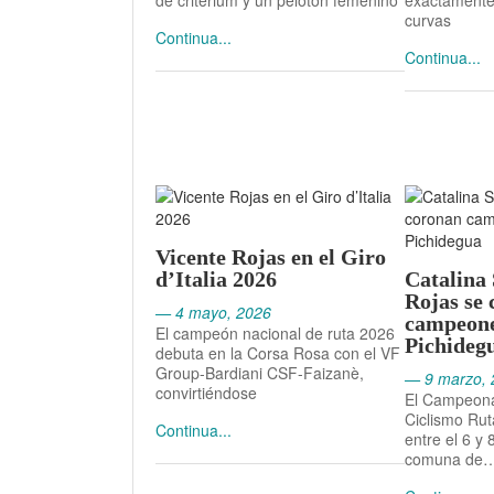
de criterium y un pelotón femenino
exactamente 
curvas
Continua...
Continua...
Vicente Rojas en el Giro
d’Italia 2026
Catalina 
Rojas se
— 4 mayo, 2026
campeone
El campeón nacional de ruta 2026
Pichideg
debuta en la Corsa Rosa con el VF
Group-Bardiani CSF-Faizanè,
— 9 marzo, 
convirtiéndose
El Campeona
Ciclismo Rut
Continua...
entre el 6 y
comuna de