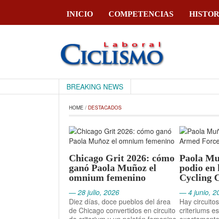
INICIO
COMPETENCIAS
HISTOR
CiclismoLaboral
BREAKING NEWS
HOME
 / 
DESTACADOS
Chicago Grit 2026: cómo
Paola Mu
ganó Paola Muñoz el
podio en
omnium femenino
Cycling C
— 28 julio, 2026
— 4 junio, 2
Diez días, doce pueblos del área
Hay circuito
de Chicago convertidos en circuito
criteriums e