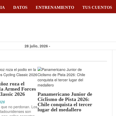
IA
DATOS
ENTRENAMIENTO
TUS CUENTOS
28 julio, 2026 -
Chicago Grit 2026:
cómo ganó Paola
Muñoz el omnium
femenino
ñoz roza el
4 junio, 2026 -
 la Armed Forces
Paola Muñoz roza
lassic 2026
Panamericano Junior de
Ciclismo de Pista 2026:
el podio en la
026
Chile conquista el tercer
s que no perdonan. Los
Armed Forces
lugar del medallero
stadounidenses son
Cycling Classic