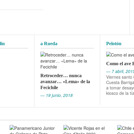
lin
a Rueda
Pelotón
Como el ave 
— 7 abril, 201
Retroceder… nunca
Viernes santo
avanzar… «Lema» de la
Cuesta Barrig
a tomar desay
Fecichile
kiosco de la tí
— 19 junio, 2018