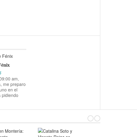
Fénix
5
 09:00 am,
a, me preparo
uno en el
a pidiendo