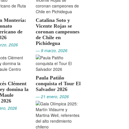
en Montería:
Catalina Soto y
onato
Vicente Rojas se
ricano de
coronan campeones
026
de Chile en
Pichidegua
rzo, 2026
— 9 marzo, 2026
Paula Patiño
ncés Clément
conquista el Tour El
ey domina la
Salvador 2026
 Maule
— 21 enero, 2026
 2026
ero, 2026