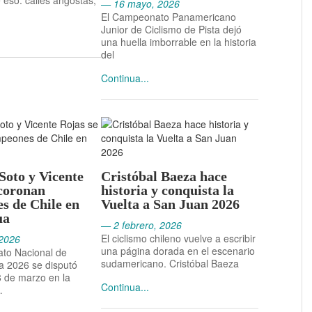
eso: calles angostas,
— 16 mayo, 2026
El Campeonato Panamericano
2026
Junior de Ciclismo de Pista dejó
16 mayo, 2026 -
una huella imborrable en la historia
del
Panamericano
Continua...
Junior de Ciclismo
de Pista 2026:
Chile conquista el
tercer lugar del
medallero
Soto y Vicente
Cristóbal Baeza hace
 coronan
historia y conquista la
s de Chile en
Vuelta a San Juan 2026
ua
— 2 febrero, 2026
El ciclismo chileno vuelve a escribir
2026
una página dorada en el escenario
to Nacional de
sudamericano. Cristóbal Baeza
a 2026 se disputó
 8 de marzo en la
Continua...
…