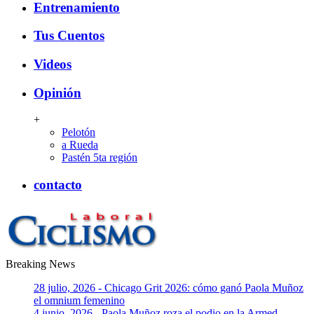
Entrenamiento
Tus Cuentos
Videos
Opinión
+
Pelotón
a Rueda
Pastén 5ta región
contacto
Breaking News
CiclismoLaboral
28 julio, 2026 - Chicago Grit 2026: cómo ganó Paola Muñoz
el omnium femenino
4 junio, 2026 - Paola Muñoz roza el podio en la Armed