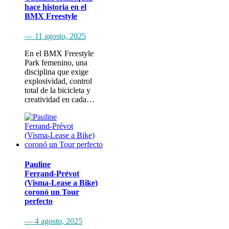
hace historia en el
BMX Freestyle
— 11 agosto, 2025
En el BMX Freestyle
Park femenino, una
disciplina que exige
explosividad, control
total de la bicicleta y
creatividad en cada…
Pauline
Ferrand‑Prévot
(Visma‑Lease a Bike)
coronó un Tour
perfecto
— 4 agosto, 2025