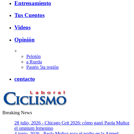
Entrenamiento
Tus Cuentos
Videos
Opinión
+
Pelotón
a Rueda
Pastén 5ta región
contacto
Breaking News
CiclismoLaboral
28 julio, 2026 - Chicago Grit 2026: cómo ganó Paola Muñoz
el omnium femenino
4 junio, 2026 - Paola Muñoz roza el podio en la Armed