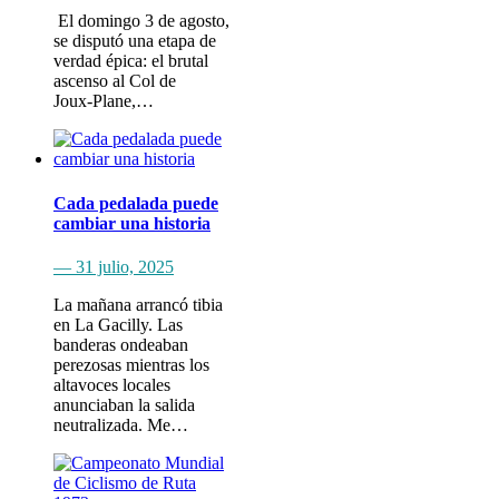
​ El domingo 3 de agosto​,
se disputó una etapa de
verdad épica: el brutal
ascenso al Col de
Joux‑Plane,…
Cada pedalada puede
cambiar una historia
— 31 julio, 2025
La mañana arrancó tibia
en La Gacilly. Las
banderas ondeaban
perezosas mientras los
altavoces locales
anunciaban la salida
neutralizada. Me…