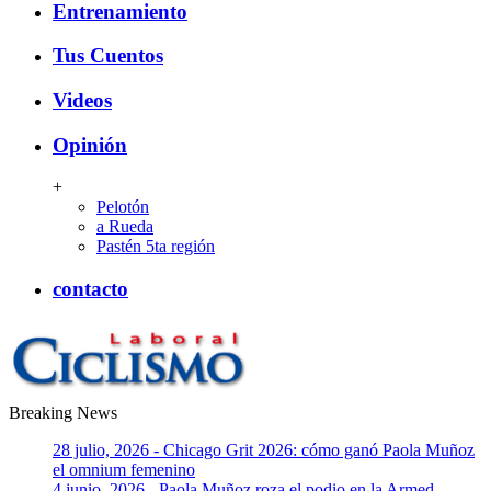
Entrenamiento
Tus Cuentos
Videos
Opinión
+
Pelotón
a Rueda
Pastén 5ta región
contacto
Breaking News
CiclismoLaboral
28 julio, 2026 - Chicago Grit 2026: cómo ganó Paola Muñoz
el omnium femenino
4 junio, 2026 - Paola Muñoz roza el podio en la Armed