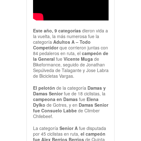
Este año, 9
categorías
dieron vida a
la vuelta, la más numerosa fue la
categoría
Adultos A – Todo
Competidor
que corrieron juntas con
84 pedaleros en ruta, el
campeón de
la General
fue
Vicente Muga
de
Bikeformance, seguido de Jonathan
Sepúlveda de Talagante y Jose Labra
de Bicicletas Vargas.
El pelotón
de la categoría
Damas y
Damas Senior
fue de 18 ciclistas, la
campeona en Damas
fue
Elena
Dylko
de Gotres, y en
Damas Senior
fue Consuelo Labbe
de Climber
Chilebeef.
La categoría
Senior A
fue disputada
por 45 ciclistas en ruta,
el campeón
fue Alex Berrios Berrios
de Quinta