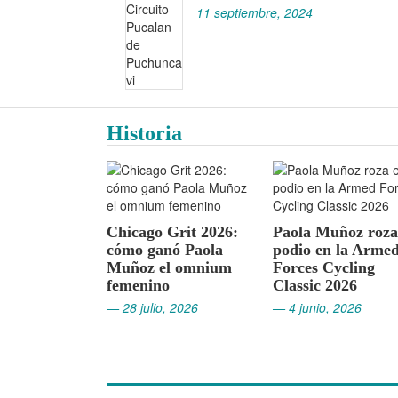
11 septiembre, 2024
Historia
ago Grit 2026:
Paola Muñoz roza el
o ganó Paola
podio en la Armed
Panamericano
oz el omnium
Forces Cycling
de Ciclismo d
enino
Classic 2026
2026: Chile c
el tercer luga
julio, 2026
— 4 junio, 2026
medallero
— 16 mayo, 202