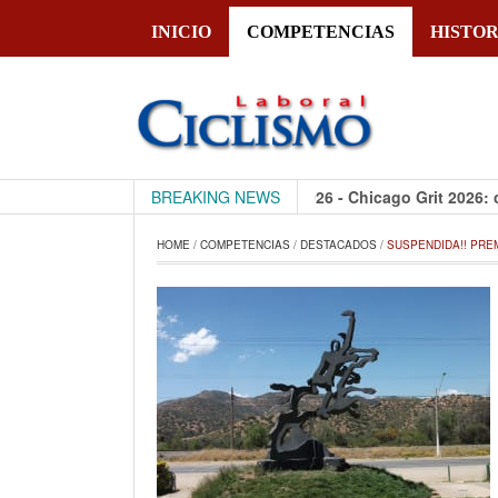
INICIO
COMPETENCIAS
HISTOR
CiclismoLaboral
BREAKING NEWS
28 julio, 2026 - Chicago Grit 2026: cómo
HOME
 / 
COMPETENCIAS
 / 
DESTACADOS
 / 
SUSPENDIDA!! PREM