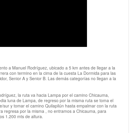
nto a Manuel Rodríguez, ubicado a 5 km antes de llegar a la
rrera con termino en la cima de la cuesta La Dormida para las
or, Senior A y Senior B. Las demás categorías no llegan a la
ríguez, la ruta va hacia Lampa por el camino Chicauma,
edia luna de Lampa, de regreso por la misma ruta se toma el
e/sur y tomar el camino Quilapilún hasta empalmar con la ruta
ra regresa por la misma , no entramos a Chicauma, para
os 1.200 mts de altura.