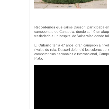
Recordemos que
Jaime Dassori, participaba e
campeonato de Canadela, donde sufrió un ataq
trasladado a un hospital de Valparaíso donde fal
El Cubano
tenia 47 años, gran campeón a nivel
rivales de ruta, Dassori defendió los colores 
competencias nacionales e internacional, Camp
Plata.