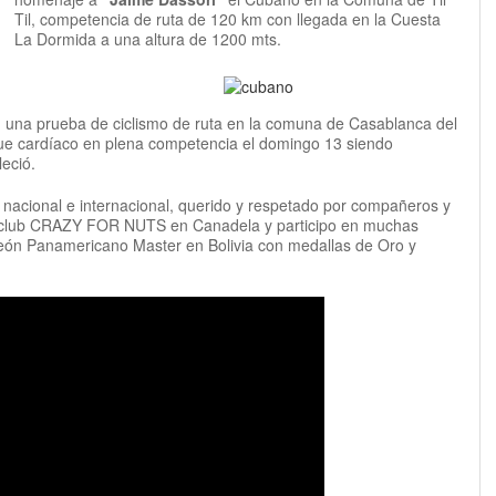
Til, competencia de ruta de 120 km con llegada en la Cuesta
La Dormida a una altura de 1200 mts.
n una prueba de ciclismo de ruta en la comuna de Casablanca del
ue cardíaco en plena competencia el domingo 13 siendo
leció.
 nacional e internacional, querido y respetado por compañeros y
del club CRAZY FOR NUTS en Canadela y participo en muchas
eón Panamericano Master en Bolivia con medallas de Oro y