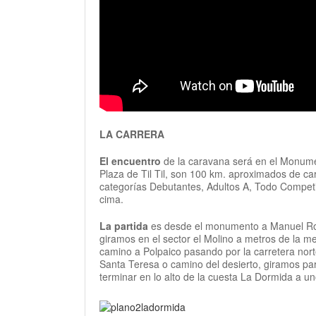
LA CARRERA
El encuentro
de la caravana será en el Monume
Plaza de Til Til, son 100 km. aproximados de ca
categorías Debutantes, Adultos A, Todo Competid
cima.
La partida
es desde el monumento a Manuel Rod
giramos en el sector el Molino a metros de la m
camino a Polpaico pasando por la carretera nort
Santa Teresa o camino del desierto, giramos pa
terminar en lo alto de la cuesta La Dormida a un