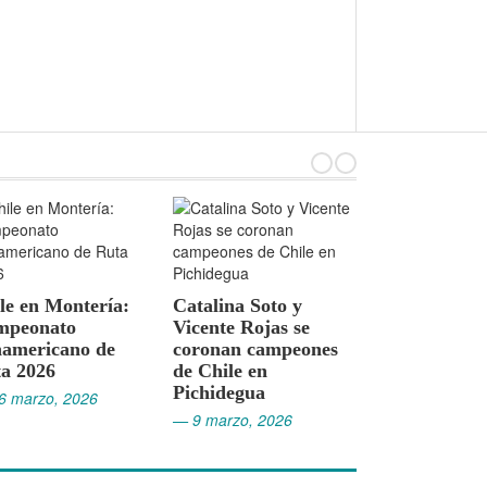
Cristóbal Baeza hace
El franc
Catalina Soto y
historia y conquista
Javouhey
Vicente Rojas se
la Vuelta a San Juan
Vuelta M
coronan campeones
2026
2026
de Chile en
— 2 febrero, 2026
— 26 ener
Pichidegua
— 9 marzo, 2026