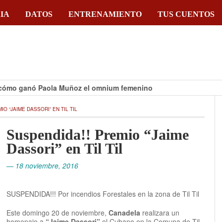
IA
DATOS
ENTRENAMIENTO
TUS CUENTOS
 ganó Paola Muñoz el omnium femenino
IO “JAIME DASSORI” EN TIL TIL
Suspendida!! Premio “Jaime
Dassori” en Til Til
— 18 noviembre, 2016
SUSPENDIDA!!! Por incendios Forestales en la zona de Til Til
Este domingo 20 de noviembre,
Canadela
realizara un
homenaje a
“Jaime Dassori”
el Cubano en la Comuna de Til