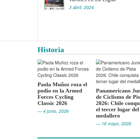
3 abril, 2024
Historia
Vicente Roja
la Muñoz roza el
Giro d’Italia
io en la Armed
Panamericano Junior
— 4 mayo, 202
ces Cycling
de Ciclismo de Pista
ssic 2026
2026: Chile conquista
el tercer lugar del
 junio, 2026
medallero
— 16 mayo, 2026