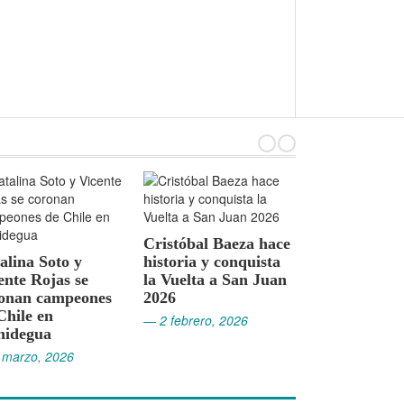
Paula P
Cristóbal Baeza hace
El francés Clément
conquis
historia y conquista
Javouhey domina la
Salvado
la Vuelta a San Juan
Vuelta Maule Centro
— 21 ene
2026
2026
— 2 febrero, 2026
— 26 enero, 2026