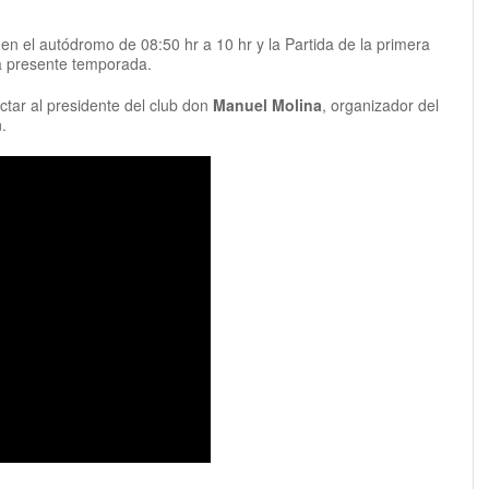
en el autódromo de 08:50 hr a 10 hr y la Partida de la primera
 la presente temporada.
tar al presidente del club don
Manuel Molina
, organizador del
m
.