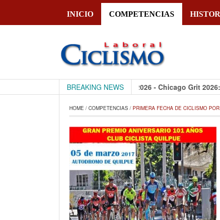
INICIO
COMPETENCIAS
HISTOR
CiclismoLaboral
BREAKING NEWS
28 julio, 2026 - Chicago Grit 2026: cómo
HOME
 / 
COMPETENCIAS
 / 
PRIMERA FECHA DE CICLISMO POR