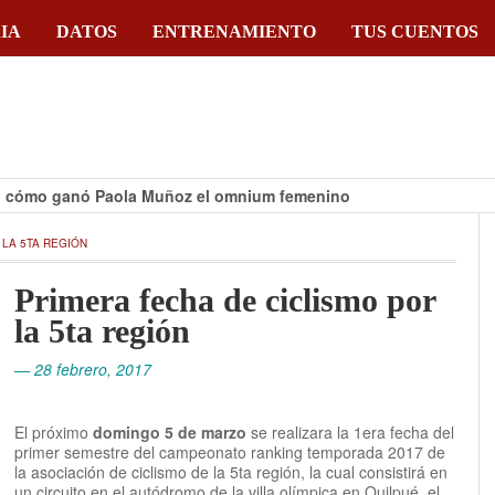
IA
DATOS
ENTRENAMIENTO
TUS CUENTOS
 ganó Paola Muñoz el omnium femenino
 LA 5TA REGIÓN
Primera fecha de ciclismo por
la 5ta región
— 28 febrero, 2017
El próximo
domingo 5 de marzo
se realizara la 1era fecha del
primer semestre del campeonato ranking temporada 2017 de
la asociación de ciclismo de la 5ta región, la cual consistirá en
un circuito en el autódromo de la villa olímpica en Quilpué, el