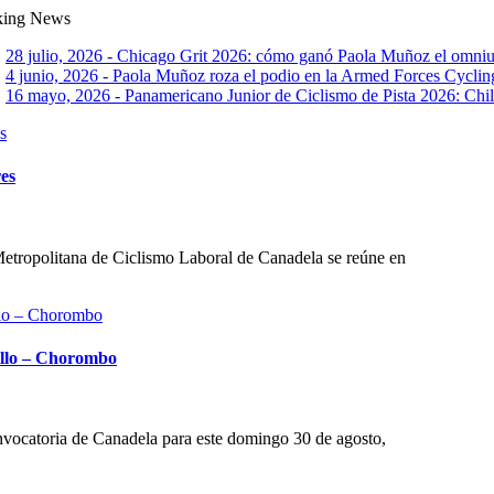
king News
28 julio, 2026 - Chicago Grit 2026: cómo ganó Paola Muñoz el omn
4 junio, 2026 - Paola Muñoz roza el podio en la Armed Forces Cyclin
16 mayo, 2026 - Panamericano Junior de Ciclismo de Pista 2026: Chile 
es
tropolitana de Ciclismo Laboral de Canadela se reúne en
llo – Chorombo
onvocatoria de Canadela para este domingo 30 de agosto,