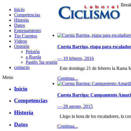
Brea
Inicio
Competencias
Historia
Datos
Entrenamiento
CiclismoLaboral
Tus Cuentos
Videos
Opinión
Cuesta Barriga, etapa para escalador
Pelotón
a Rueda
— 19 febrero, 2016
Pastén 5ta región
contacto
Este domingo 21 de febrero la Rama Me
Menu
Continua...
Inicio
Cuesta Barriga: Campamento Amari
Competencias
— 28 agosto, 2015
Historia
Llego la hora de los escaladores, la c
Datos
Continua...