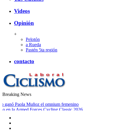
Videos
Opinión
+
Pelotón
a Rueda
Pastén 5ta región
contacto
Breaking News
CiclismoLaboral
mo ganó Paola Muñoz el omnium femenino
o en la Armed Forces Cycling Classic 2026
clismo de Pista 2026: Chile conquista el tercer lugar del medallero