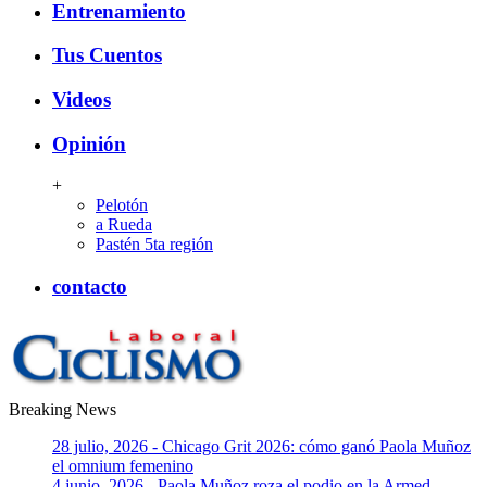
Entrenamiento
Tus Cuentos
Videos
Opinión
+
Pelotón
a Rueda
Pastén 5ta región
contacto
Breaking News
CiclismoLaboral
28 julio, 2026 - Chicago Grit 2026: cómo ganó Paola Muñoz
el omnium femenino
4 junio, 2026 - Paola Muñoz roza el podio en la Armed