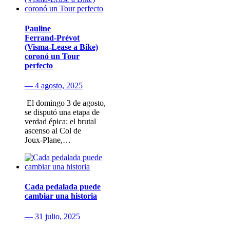
Pauline
Ferrand‑Prévot
(Visma‑Lease a Bike)
coronó un Tour
perfecto
— 4 agosto, 2025
​ El domingo 3 de agosto​,
se disputó una etapa de
verdad épica: el brutal
ascenso al Col de
Joux‑Plane,…
Cada pedalada puede
cambiar una historia
— 31 julio, 2025