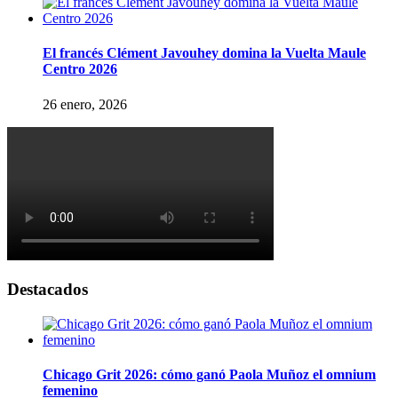
El francés Clément Javouhey domina la Vuelta Maule
Centro 2026
26 enero, 2026
Destacados
Chicago Grit 2026: cómo ganó Paola Muñoz el omnium
femenino