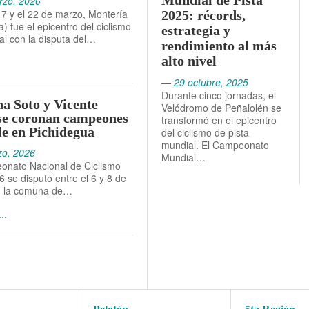
Mundial de Pista
zo, 2026
17 y el 22 de marzo, Montería
2025: récords,
) fue el epicentro del ciclismo
estrategia y
al con la disputa del…
rendimiento al más
alto nivel
— 29 octubre, 2025
Durante cinco jornadas, el
na Soto y Vicente
Velódromo de Peñalolén se
se coronan campeones
transformó en el epicentro
le en Pichidegua
del ciclismo de pista
mundial. El Campeonato
o, 2026
Mundial…
onato Nacional de Ciclismo
 se disputó entre el 6 y 8 de
n la comuna de…
..