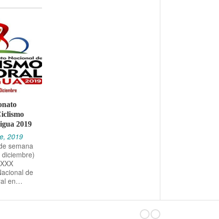
nato
iclismo
igua 2019
e, 2019
n de semana
 diciembre)
l XXX
acional de
ral en…