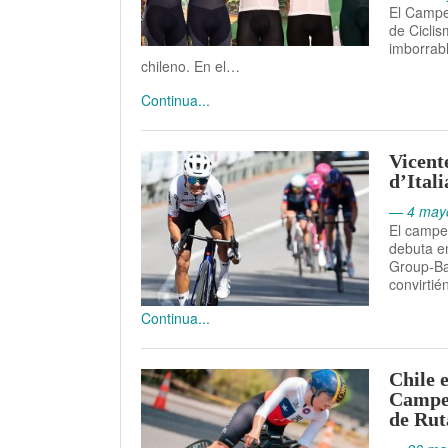
El Campe
de Ciclis
imborrabl
chileno. En el…
Continua...
Vicent
d’Ital
— 4 may
El campe
debuta e
Group-Ba
convirti
Continua...
Chile 
Campe
de Rut