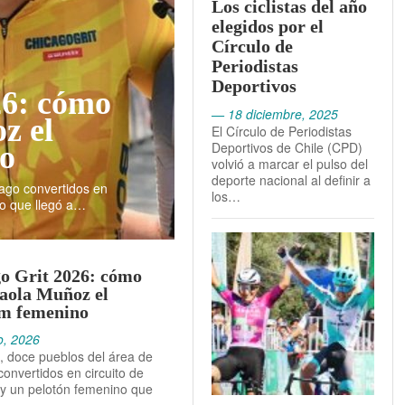
Los ciclistas del año
elegidos por el
Círculo de
Periodistas
Deportivos
26: cómo
— 18 diciembre, 2025
z el
El Círculo de Periodistas
Deportivos de Chile (CPD)
o
volvió a marcar el pulso del
deporte nacional al definir a
cago convertidos en
los…
no que llegó a…
o Grit 2026: cómo
aola Muñoz el
m femenino
o, 2026
, doce pueblos del área de
onvertidos en circuito de
 y un pelotón femenino que