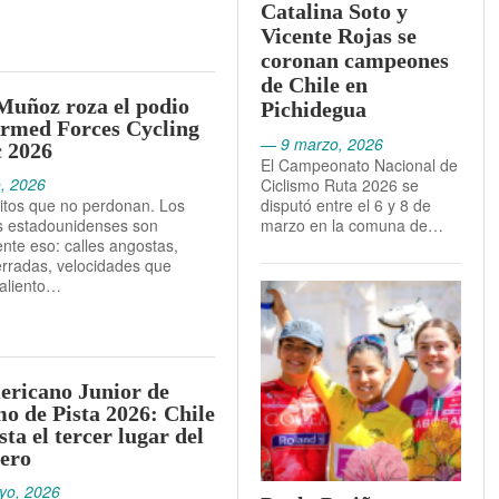
Catalina Soto y
Vicente Rojas se
coronan campeones
de Chile en
Muñoz roza el podio
Pichidegua
Armed Forces Cycling
— 9 marzo, 2026
c 2026
El Campeonato Nacional de
o, 2026
Ciclismo Ruta 2026 se
uitos que no perdonan. Los
disputó entre el 6 y 8 de
ms estadounidenses son
marzo en la comuna de…
nte eso: calles angostas,
erradas, velocidades que
 aliento…
ricano Junior de
mo de Pista 2026: Chile
ta el tercer lugar del
ero
yo, 2026