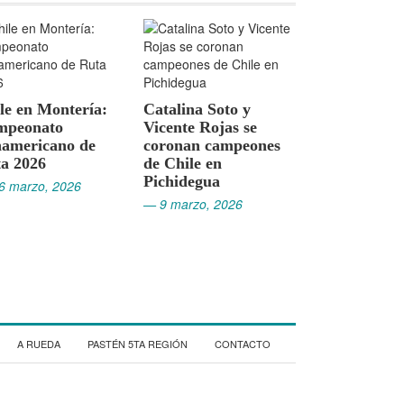
Cristóbal Baeza hace
El francés C
alina Soto y
historia y conquista
Javouhey do
ente Rojas se
la Vuelta a San Juan
Vuelta Maul
onan campeones
2026
2026
Chile en
— 2 febrero, 2026
— 26 enero, 20
hidegua
 marzo, 2026
A RUEDA
PASTÉN 5TA REGIÓN
CONTACTO