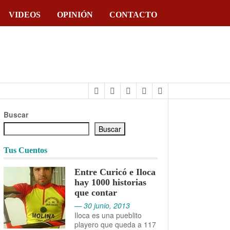
VIDEOS
OPINIÓN
CONTACTO
4 junio, 2026 - Pao
Buscar
Buscar
Tus Cuentos
Entre Curicó e Iloca
hay 1000 historias
que contar
— 30 junio, 2013
Iloca es una pueblito
playero que queda a 117