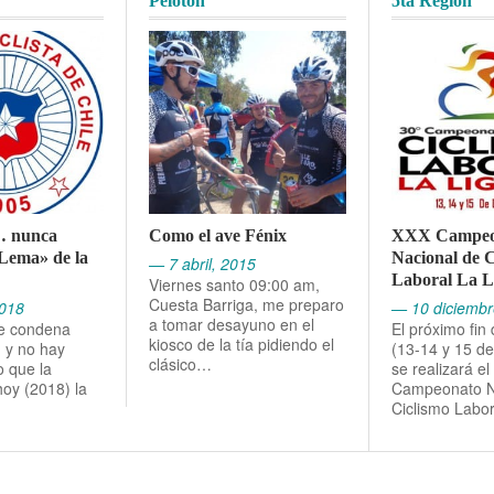
Pelotón
5ta Región
… nunca
Como el ave Fénix
XXX Campeo
Lema» de la
Nacional de C
— 7 abril, 2015
Laboral La L
Viernes santo 09:00 am,
Cuesta Barriga, me preparo
2018
— 10 diciembr
a tomar desayuno en el
e condena
El próximo fi
kiosco de la tía pidiendo el
, y no hay
(13-14 y 15 de
clásico…
o que la
se realizará e
oy (2018) la
Campeonato N
Ciclismo Labo