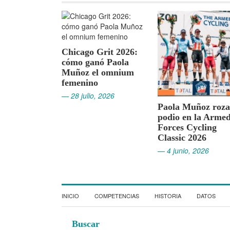
Paola Muñoz roza el
Panamericano Jun
podio en la Armed
de Ciclismo de Pis
Forces Cycling
2026: Chile conqu
Classic 2026
el tercer lugar del
medallero
— 4 junio, 2026
— 16 mayo, 2026
INICIO
COMPETENCIAS
HISTORIA
DATOS
Buscar