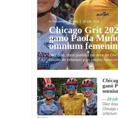
|
in:
Destacados
,
Historia
28 julio, 2026
Chicago Grit 20
ganó Paola Muño
omnium femenin
Diez días, doce pueblos del área de Chi
circuito de criterium y un pelotón femeni
Chicag
ganó P
omniu
— 28 juli
Diez días
Chicago c
criterium