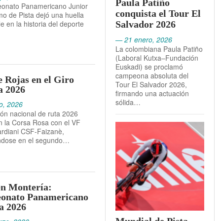
Paula Patiño
onato Panamericano Junior
conquista el Tour El
mo de Pista dejó una huella
e en la historia del deporte
Salvador 2026
— 21 enero, 2026
La colombiana Paula Patiño
(Laboral Kutxa–Fundación
Euskadi) se proclamó
campeona absoluta del
e Rojas en el Giro
Tour El Salvador 2026,
ia 2026
firmando una actuación
sólida…
o, 2026
ón nacional de ruta 2026
n la Corsa Rosa con el VF
rdiani CSF-Faizanè,
éndose en el segundo…
en Montería:
onato Panamericano
a 2026