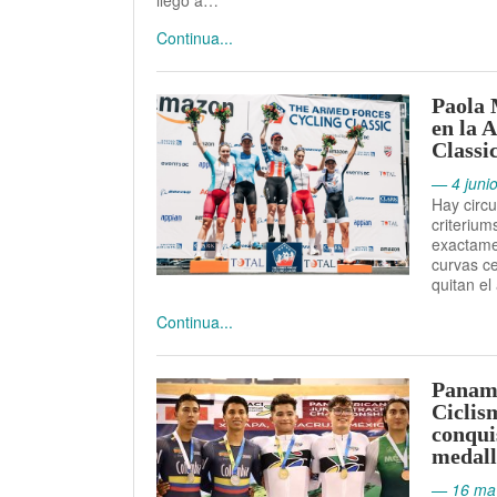
llegó a…
Continua...
Paola 
en la 
Classi
— 4 juni
Hay circ
criteriu
exactame
curvas c
quitan el
Continua...
Paname
Ciclis
conquis
medall
— 16 ma