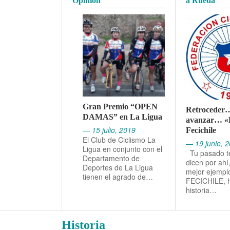
Opinión
a Rueda
Gran Premio “OPEN
Retroceder
DAMAS” en La Ligua
avanzar… «
— 15 julio, 2019
Fecichile
El Club de Ciclismo La
— 19 junio, 
Ligua en conjunto con el
Tu pasado t
Departamento de
dicen por ahí
Deportes de La Ligua
mejor ejempl
tienen el agrado de…
FECICHILE, h
historia…
Historia