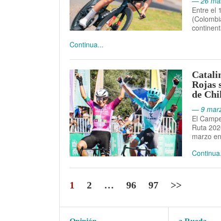
— 26 mar
Entre el 
(Colombia
continent
Continua...
Catali
Rojas 
de Chi
— 9 marz
El Campe
Ruta 2026
marzo e
Continua.
1
2
…
96
97
>>