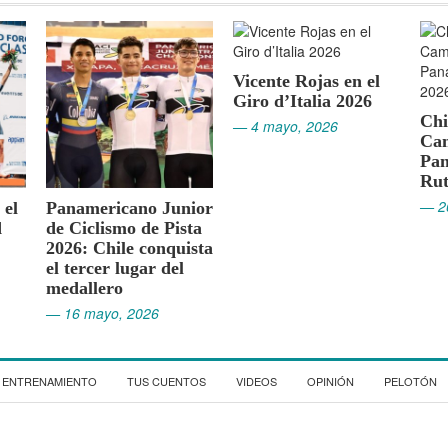
Vicente Rojas en el
Giro d’Italia 2026
Chile en Montería:
Cat
— 4 mayo, 2026
Campeonato
Vic
Panamericano de
cor
Ruta 2026
de 
Pic
— 26 marzo, 2026
ior
— 9
ta
ista
ENTRENAMIENTO
TUS CUENTOS
VIDEOS
OPINIÓN
PELOTÓN