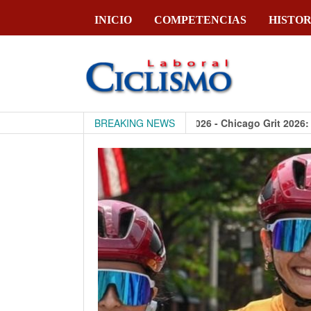
INICIO
COMPETENCIAS
HISTOR
CiclismoLaboral
BREAKING NEWS
28 julio, 2026 - Chicago Grit 2026: cómo g