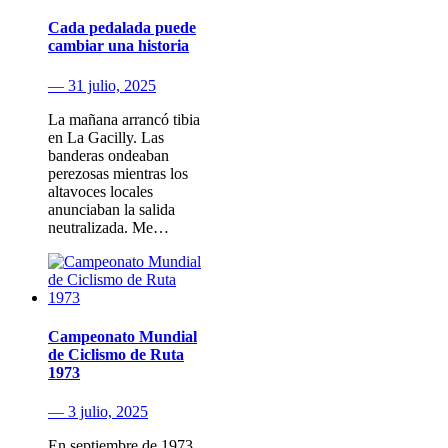
Cada pedalada puede
cambiar una historia
— 31 julio, 2025
La mañana arrancó tibia
en La Gacilly. Las
banderas ondeaban
perezosas mientras los
altavoces locales
anunciaban la salida
neutralizada. Me…
Campeonato Mundial
de Ciclismo de Ruta
1973
— 3 julio, 2025
En septiembre de 1973,