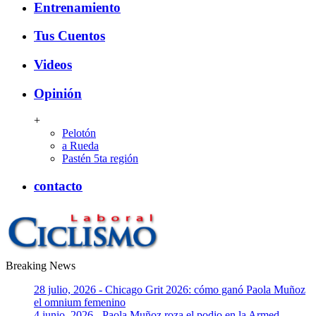
Entrenamiento
Tus Cuentos
Videos
Opinión
+
Pelotón
a Rueda
Pastén 5ta región
contacto
Breaking News
CiclismoLaboral
28 julio, 2026 - Chicago Grit 2026: cómo ganó Paola Muñoz
el omnium femenino
4 junio, 2026 - Paola Muñoz roza el podio en la Armed