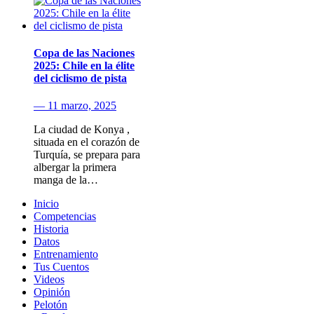
Copa de las Naciones
2025: Chile en la élite
del ciclismo de pista
— 11 marzo, 2025
La ciudad de Konya ,
situada en el corazón de
Turquía, se prepara para
albergar la primera
manga de la…
Inicio
Competencias
Historia
Datos
Entrenamiento
Tus Cuentos
Videos
Opinión
Pelotón