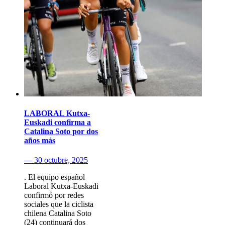
LABORAL Kutxa-
Euskadi confirma a
Catalina Soto por dos
años más
— 30 octubre, 2025
. El equipo español
Laboral Kutxa-Euskadi
confirmó por redes
sociales que la ciclista
chilena Catalina Soto
(24) continuará dos