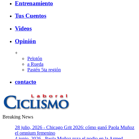
Entrenamiento
Tus Cuentos
Videos
Opinión
+
Pelotón
a Rueda
Pastén 5ta región
contacto
Breaking News
CiclismoLaboral
28 julio, 2026 - Chicago Grit 2026: cómo ganó Paola Muñoz
el omnium femenino
4 junio, 2026 - Paola Muñoz roza el podio en la Armed