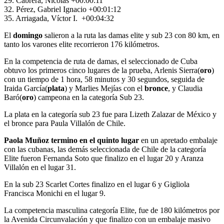
29. Cabrera, Nicolás +00:00:11
32. Pérez, Gabriel Ignacio +00:01:12
35. Arriagada, Víctor I. +00:04:32
El
domingo
salieron a la ruta las damas elite y sub 23 con 80 km, en
tanto los varones elite recorrieron 176 kilómetros.
En la competencia de ruta de damas, el seleccionado de Cuba
obtuvo los primeros cinco lugares de la prueba, Arlenis Sierra(
oro
)
con un tiempo de 1 hora, 58 minutos y 30 segundos, seguida de
Iraida García(
plata
) y Marlies Mejías con el
bronce
, y Claudia
Baró(
oro
) campeona en la categoría Sub 23.
La plata en la categoría sub 23 fue para Lizeth Zalazar de México y
el bronce para Paula Villalón de Chile.
Paola Muñoz termino en el quinto lugar
en un apretado embalaje
con las cubanas, las demás seleccionada de Chile de la categoría
Elite fueron Fernanda Soto que finalizo en el lugar 20 y Aranza
Villalón en el lugar 31.
En la sub 23 Scarlet Cortes finalizo en el lugar 6 y Gigliola
Francisca Monichi en el lugar 9.
La competencia masculina categoría Elite, fue de 180 kilómetros por
la Avenida Circunvalación y que finalizo con un embalaje masivo