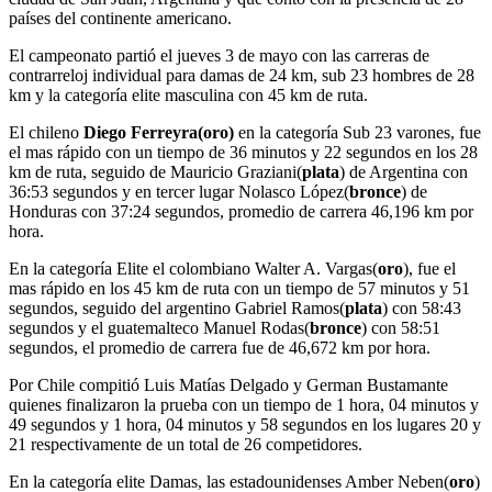
países del continente americano.
El campeonato partió el jueves 3 de mayo con las carreras de
contrarreloj individual para damas de 24 km, sub 23 hombres de 28
km y la categoría elite masculina con 45 km de ruta.
El chileno
Diego Ferreyra(oro)
en la categoría Sub 23 varones, fue
el mas rápido con un tiempo de 36 minutos y 22 segundos en los 28
km de ruta, seguido de Mauricio Graziani(
plata
) de Argentina con
36:53 segundos y en tercer lugar Nolasco López(
bronce
) de
Honduras con 37:24 segundos, promedio de carrera 46,196 km por
hora.
En la categoría Elite el colombiano Walter A. Vargas(
oro
), fue el
mas rápido en los 45 km de ruta con un tiempo de 57 minutos y 51
segundos, seguido del argentino Gabriel Ramos(
plata
) con 58:43
segundos y el guatemalteco Manuel Rodas(
bronce
) con 58:51
segundos, el promedio de carrera fue de 46,672 km por hora.
Por Chile compitió Luis Matías Delgado y German Bustamante
quienes finalizaron la prueba con un tiempo de 1 hora, 04 minutos y
49 segundos y 1 hora, 04 minutos y 58 segundos en los lugares 20 y
21 respectivamente de un total de 26 competidores.
En la categoría elite Damas, las estadounidenses Amber Neben(
oro
)