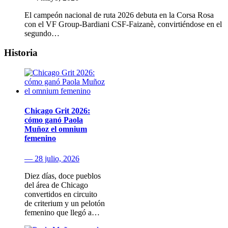
El campeón nacional de ruta 2026 debuta en la Corsa Rosa
con el VF Group-Bardiani CSF-Faizanè, convirtiéndose en el
segundo…
Historia
Chicago Grit 2026:
cómo ganó Paola
Muñoz el omnium
femenino
— 28 julio, 2026
Diez días, doce pueblos
del área de Chicago
convertidos en circuito
de criterium y un pelotón
femenino que llegó a…