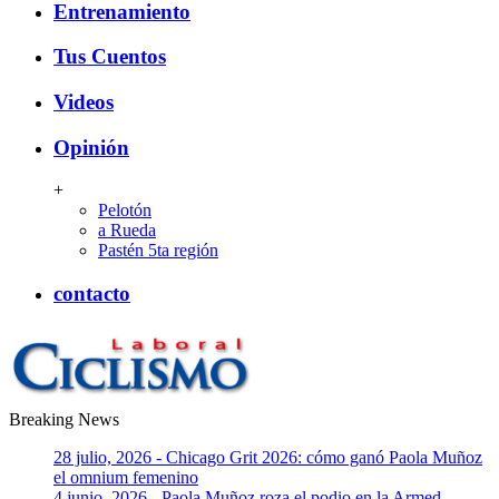
Entrenamiento
Tus Cuentos
Videos
Opinión
+
Pelotón
a Rueda
Pastén 5ta región
contacto
Breaking News
CiclismoLaboral
28 julio, 2026 - Chicago Grit 2026: cómo ganó Paola Muñoz
el omnium femenino
4 junio, 2026 - Paola Muñoz roza el podio en la Armed