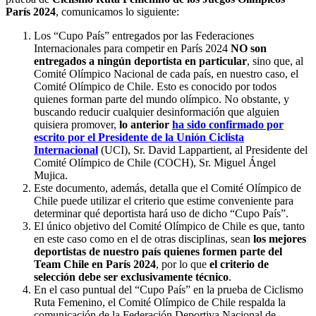
París 2024
, comunicamos lo siguiente:
Los “Cupo País” entregados por las Federaciones
Internacionales para competir en París 2024
NO son
entregados a ningún deportista en particular
, sino que, al
Comité Olímpico Nacional de cada país, en nuestro caso, el
Comité Olímpico de Chile. Esto es conocido por todos
quienes forman parte del mundo olímpico. No obstante, y
buscando reducir cualquier desinformación que alguien
quisiera promover,
lo anterior
ha sido confirmado por
escrito por el Presidente de la Unión Ciclista
Internacional
(UCI), Sr. David Lappartient, al Presidente del
Comité Olímpico de Chile (COCH), Sr. Miguel Ángel
Mujica.
Este documento, además, detalla que el Comité Olímpico de
Chile puede utilizar el criterio que estime conveniente para
determinar qué deportista hará uso de dicho “Cupo País”.
El único objetivo del Comité Olímpico de Chile es que, tanto
en este caso como en el de otras disciplinas, sean
los mejores
deportistas de nuestro país quienes formen parte del
Team Chile en París 2024
, por lo que
el criterio de
selección debe ser exclusivamente técnico
.
En el caso puntual del “Cupo País” en la prueba de Ciclismo
Ruta Femenino, el Comité Olímpico de Chile respalda la
comunicación de la Federación Deportiva Nacional de