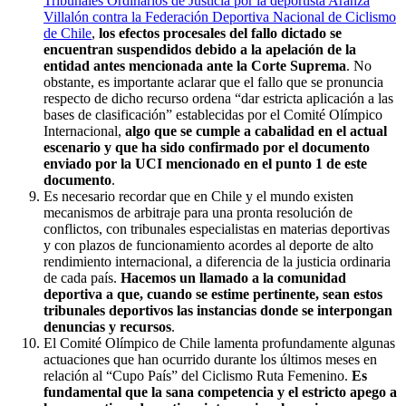
Tribunales Ordinarios de Justicia por la deportista Aranza
Villalón contra la Federación Deportiva Nacional de Ciclismo
de Chile
,
los efectos procesales del fallo dictado se
encuentran suspendidos debido a la apelación de la
entidad antes mencionada ante la Corte Suprema
. No
obstante, es importante aclarar que el fallo que se pronuncia
respecto de dicho recurso ordena “dar estricta aplicación a las
bases de clasificación” establecidas por el Comité Olímpico
Internacional,
algo que se cumple a cabalidad en el actual
escenario y que ha sido confirmado por el documento
enviado por la UCI mencionado en el punto 1 de este
documento
.
Es necesario recordar que en Chile y el mundo existen
mecanismos de arbitraje para una pronta resolución de
conflictos, con tribunales especialistas en materias deportivas
y con plazos de funcionamiento acordes al deporte de alto
rendimiento internacional, a diferencia de la justicia ordinaria
de cada país.
Hacemos un llamado a la comunidad
deportiva a que, cuando se estime pertinente, sean estos
tribunales deportivos las instancias donde se interpongan
denuncias y recursos
.
El Comité Olímpico de Chile lamenta profundamente algunas
actuaciones que han ocurrido durante los últimos meses en
relación al “Cupo País” del Ciclismo Ruta Femenino.
Es
fundamental que la sana competencia y el estricto apego a