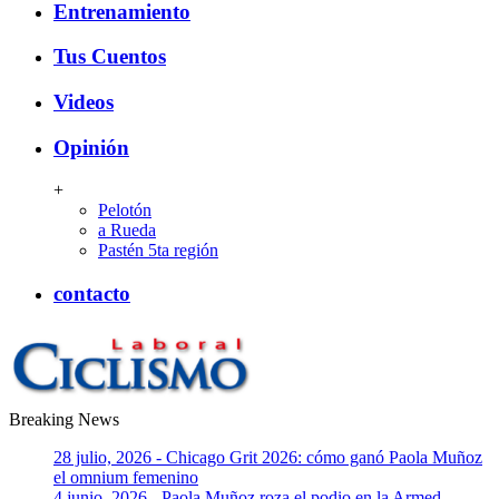
Entrenamiento
Tus Cuentos
Videos
Opinión
+
Pelotón
a Rueda
Pastén 5ta región
contacto
Breaking News
CiclismoLaboral
28 julio, 2026 - Chicago Grit 2026: cómo ganó Paola Muñoz
el omnium femenino
4 junio, 2026 - Paola Muñoz roza el podio en la Armed