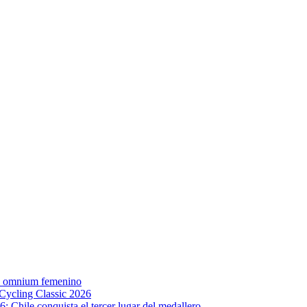
el omnium femenino
 Cycling Classic 2026
 Chile conquista el tercer lugar del medallero