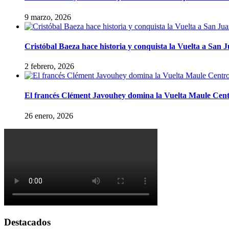
9 marzo, 2026
Cristóbal Baeza hace historia y conquista la Vuelta a San 
2 febrero, 2026
El francés Clément Javouhey domina la Vuelta Maule Cen
26 enero, 2026
Destacados