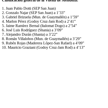
Clasificación general de la Vuelta de Mendoza:
1. Juan Pablo Dotti (SEP San Juan)
2. Gonzalo Najar (SEP San Juan) a 1’33”
3. Gabriel Brizuela (Mun. de Guaymallén) a 1’59”
4. Marlon Pérez (Godoy Cruz-Jam Rod) a 2’41”
5. Jaime Ramírez Bernal (Italomat Dogo) a 2’54”
6. José Luis Rodríguez (Shania) a 3’09”
7. Alejandro Durán (Shania) a 3’22”
8. Román Villalobos (Mun. de Guaymallén) a 3’29”
9. Rubén Rojas (Maderera López-San Rafael) a 4’09”
10. Mauricio Graziani (Godoy Cruz-Jam Rod) a 4’13”