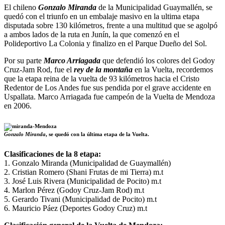
El chileno
Gonzalo Miranda
de la Municipalidad Guaymallén, se
quedó con el triunfo en un embalaje masivo en la ultima etapa
disputada sobre 130 kilómetros, frente a una multitud que se agolpó
a ambos lados de la ruta en Junín, la que comenzó en el
Polideportivo La Colonia y finalizo en el Parque Dueño del Sol.
Por su parte
Marco Arriagada
que defendió los colores del Godoy
Cruz-Jam Rod, fue el
rey de la montaña
en la Vuelta, recordemos
que la etapa reina de la vuelta de 93 kilómetros hacia el Cristo
Redentor de Los Andes fue sus pendida por el grave accidente en
Uspallata. Marco Arriagada fue campeón de la Vuelta de Mendoza
en 2006.
Gonzalo Miranda
, se quedó con la última etapa de la Vuelta.
Clasificaciones de la 8 etapa:
1. Gonzalo Miranda (Municipalidad de Guaymallén)
2. Cristian Romero (Shani Frutas de mi Tierra) m.t
3. José Luis Rivera (Municipalidad de Pocito) m.t
4. Marlon Pérez (Godoy Cruz-Jam Rod) m.t
5. Gerardo Tivani (Municipalidad de Pocito) m.t
6. Mauricio Páez (Deportes Godoy Cruz) m.t