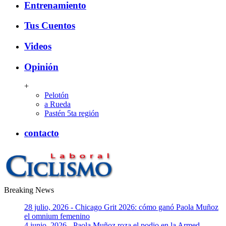
Entrenamiento
Tus Cuentos
Videos
Opinión
+
Pelotón
a Rueda
Pastén 5ta región
contacto
Breaking News
CiclismoLaboral
28 julio, 2026 - Chicago Grit 2026: cómo ganó Paola Muñoz
el omnium femenino
4 junio, 2026 - Paola Muñoz roza el podio en la Armed