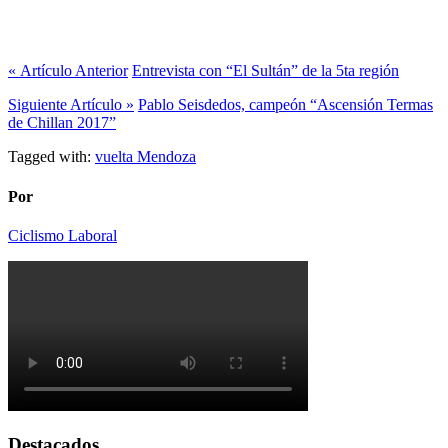
« Artículo Anterior
Entrevista con “El Sultán” de la 5ta región
Siguiente Artículo »
Pablo Seisdedos, campeón “Ascensión Termas
de Chillan 2017”
Tagged with:
vuelta Mendoza
Por
Ciclismo Laboral
Destacados