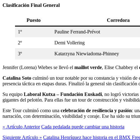
Clasificación Final General
Puesto
Corredora
1º
Pauline Ferrand‑Prévot
2º
Demi Vollering
3º
Katarzyna Niewiadoma‑Phinney
Jennifer (Lorena) Wiebes se llevó el
maillot verde
, Elise Chabbey el
Catalina ​Soto
culminó un tour notable por su constancia y visión de e
presencia táctica en etapas duras. Finalizó la general sin clasificaci
Su equipo
Laboral Kutxa – Fundación Euskadi
, no logró victoria
gigantes del pelotón. Para ellas fue un tour de construcción y visibilid
Este Tour culminó como una
celebración de resiliencia y pasión
: un
narración​, con determinación, visibilidad y coraje. Ese ha sido su triu
« Artículo Anterior
Cada pedalada puede cambiar una historia
Siguiente Artículo »
Catalina Henríquez hace historia en el BMX Free