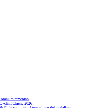
el omnium femenino
 Cycling Classic 2026
 Chile conquista el tercer lugar del medallero