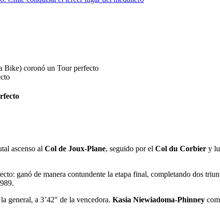
a Bike) coronó un Tour perfecto
rfecto
utal ascenso al
Col de Joux‑Plane
, seguido por el
Col du Corbier
y lu
ecto: ganó de manera contundente la etapa final, completando dos triu
1989.
la general, a 3’42″ de la vencedora.
Kasia Niewiadoma‑Phinney
compl