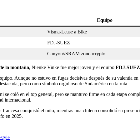
Equipo
Visma‑Lease a Bike
FDJ‑SUEZ
Canyon//SRAM zondacrypto
de la montaña
, Nienke Vinke fue mejor joven y el equipo
FDJ‑SUEZ
quipo. Aunque no estuvo en fugas decisivas después de su valentía en la
ón destacada, pero como símbolo orgulloso de Sudamérica en la ruta.
s ni se coló en el top general, pero se mantuvo firme en cada etapa com
ad internacional.
a francesa conquistó el mito, mientras una chilena consolidó su presenc
nfo en 2025.
style