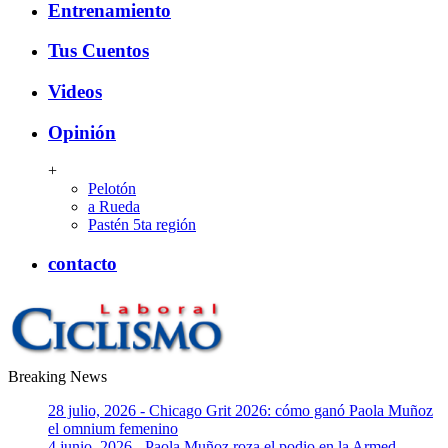
Entrenamiento
Tus Cuentos
Videos
Opinión
+
Pelotón
a Rueda
Pastén 5ta región
contacto
Breaking News
CiclismoLaboral
28 julio, 2026 - Chicago Grit 2026: cómo ganó Paola Muñoz
el omnium femenino
4 junio, 2026 - Paola Muñoz roza el podio en la Armed