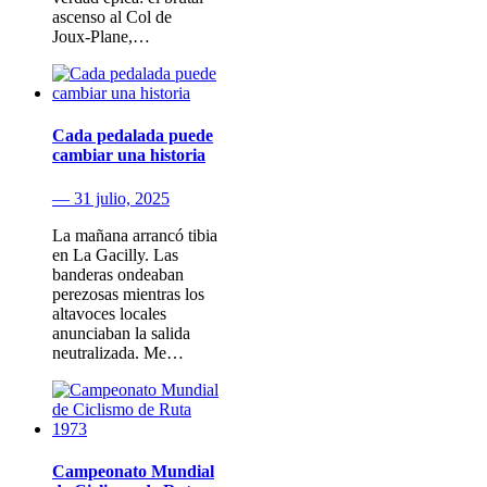
ascenso al Col de
Joux‑Plane,…
Cada pedalada puede
cambiar una historia
— 31 julio, 2025
La mañana arrancó tibia
en La Gacilly. Las
banderas ondeaban
perezosas mientras los
altavoces locales
anunciaban la salida
neutralizada. Me…
Campeonato Mundial