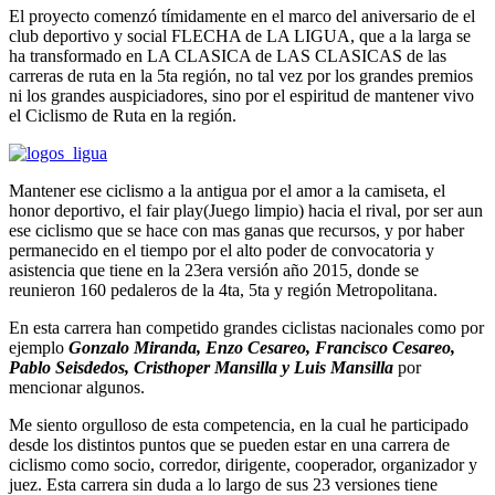
El proyecto comenzó tímidamente en el marco del aniversario de el
club deportivo y social FLECHA de LA LIGUA, que a la larga se
ha transformado en LA CLASICA de LAS CLASICAS de las
carreras de ruta en la 5ta región, no tal vez por los grandes premios
ni los grandes auspiciadores, sino por el espiritud de mantener vivo
el Ciclismo de Ruta en la región.
Mantener ese ciclismo a la antigua por el amor a la camiseta, el
honor deportivo, el fair play(Juego limpio) hacia el rival, por ser aun
ese ciclismo que se hace con mas ganas que recursos, y por haber
permanecido en el tiempo por el alto poder de convocatoria y
asistencia que tiene en la 23era versión año 2015, donde se
reunieron 160 pedaleros de la 4ta, 5ta y región Metropolitana.
En esta carrera han competido grandes ciclistas nacionales como por
ejemplo
Gonzalo Miranda, Enzo Cesareo, Francisco Cesareo,
Pablo Seisdedos, Cristhoper Mansilla y Luis Mansilla
por
mencionar algunos.
Me siento orgulloso de esta competencia, en la cual he participado
desde los distintos puntos que se pueden estar en una carrera de
ciclismo como socio, corredor, dirigente, cooperador, organizador y
juez. Esta carrera sin duda a lo largo de sus 23 versiones tiene