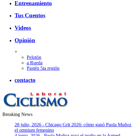
Entrenamiento
Tus Cuentos
Videos
Opinión
+
Pelotón
a Rueda
Pastén 5ta región
contacto
Breaking News
CiclismoLaboral
28 julio, 2026 - Chicago Grit 2026: cómo ganó Paola Muñoz
el omnium femenino
4 junio, 2026 - Paola Muñoz roza el podio en la Armed