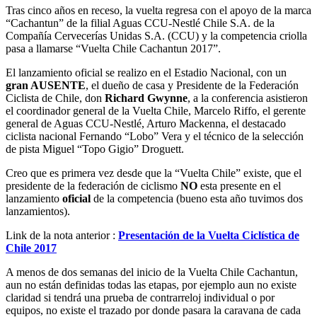
Tras cinco años en receso, la vuelta regresa con el apoyo de la marca
“Cachantun” de la filial Aguas CCU-Nestlé Chile S.A. de la
Compañía Cervecerías Unidas S.A. (CCU) y la competencia criolla
pasa a llamarse “Vuelta Chile Cachantun 2017”.
El lanzamiento oficial se realizo en el Estadio Nacional, con un
gran AUSENTE
, el dueño de casa y Presidente de la Federación
Ciclista de Chile, don
Richard Gwynne
, a la conferencia asistieron
el coordinador general de la Vuelta Chile, Marcelo Riffo, el gerente
general de Aguas CCU-Nestlé, Arturo Mackenna, el destacado
ciclista nacional Fernando “Lobo” Vera y el técnico de la selección
de pista Miguel “Topo Gigio” Droguett.
Creo que es primera vez desde que la “Vuelta Chile” existe, que el
presidente de la federación de ciclismo
NO
esta presente en el
lanzamiento
oficial
de la competencia (bueno esta año tuvimos dos
lanzamientos).
Link de la nota anterior :
Presentación de la Vuelta Ciclística de
Chile 2017
A menos de dos semanas del inicio de la Vuelta Chile Cachantun,
aun no están definidas todas las etapas, por ejemplo aun no existe
claridad si tendrá una prueba de contrarreloj individual o por
equipos, no existe el trazado por donde pasara la caravana de cada