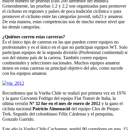
mayor número de pruebas (casi 200 alrededor del mundo).
Generalmente, las pruebas 1.2 y 2.2 son organizadas para promover
el ciclismo en regiones y países de poca tradición ciclística o para
promover el ciclismo entre las categorías juvenil, sub23 y amateur.
De esta manera, estas competencias son de mucho menor nivel que
las demás categorías.
¿Quiénes corren estas carreras?
Es el único tipo de carreras en las que pueden correr equipos no
profesionales y es el único en el que no participan equipos WT. Solo
participan equipos de la segunda división (Profesional continental) si
son del mismo país de la carrera. También corren equipos
continentales y selecciones nacionales. Muchos equipos amateur
tienen en estas carreras su principal objetivo del año, como sucede
con los equipos amateur.
Recordemos que la Vuelta Chile se realizó por primera vez en 1976
y la gano Giovanni Fedrigo del equipo Fiat Tratori de Italia, la
ultima versión
Nº 32 fue en el mes de enero de 2012
y la gano el
ciclista nacional
Patricio Almonacid
del equipo Clos de Pirque-
Trek. Seguido del colombiano Félix Cárdenas y el penquista,
Gonzalo Garrido.
Este año la Vuelta Chile Cachantun, tendrá 90 corredores en ruta, 15